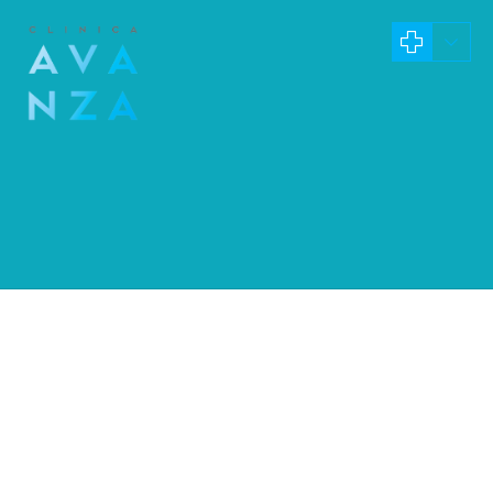
Contacto
Uno de nuestros especialistas se pondrá en co
usted lo antes posible para resolver todas las 
Recibe el mejor trato por teléfono o si quieres
al correo info@clinica-avanza.com.
¿Dónde estamos?
C/ General Oraa 70, 1º Izquierda