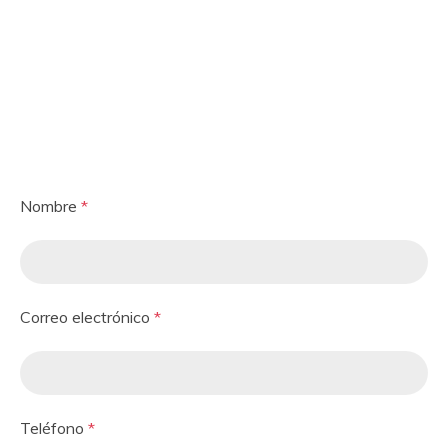
Diego de Leon 55
General Pardiñas 75
Su mensaje
Nombre
*
Correo electrónico
*
Teléfono
*